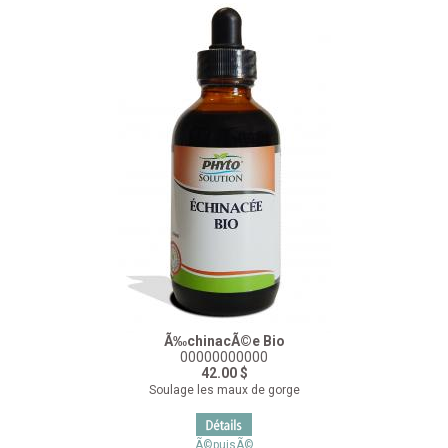
Ã‰chinacÃ©e Bio
00000000000
42.00 $
Soulage les maux de gorge
Ã©puisÃ©