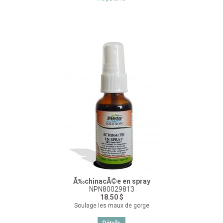
Ã‰chinacÃ©e en spray
NPN80029813
18.50 $
Soulage les maux de gorge