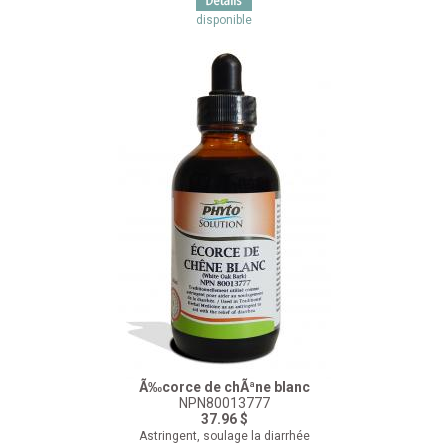
disponible
Ã‰corce de chÃªne blanc
NPN80013777
37.96 $
Astringent, soulage la diarrhée