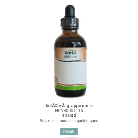
ActÃ©e Ã grappe noire
NPN80001115
44.00 $
Relaxe les muscles squelettiques
disponible