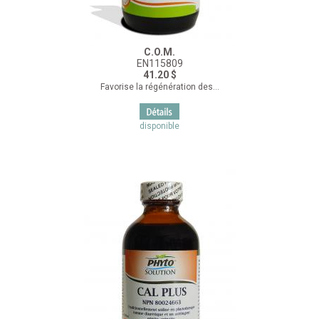
C.O.M.
EN115809
41.20 $
Favorise la régénération des...
disponible