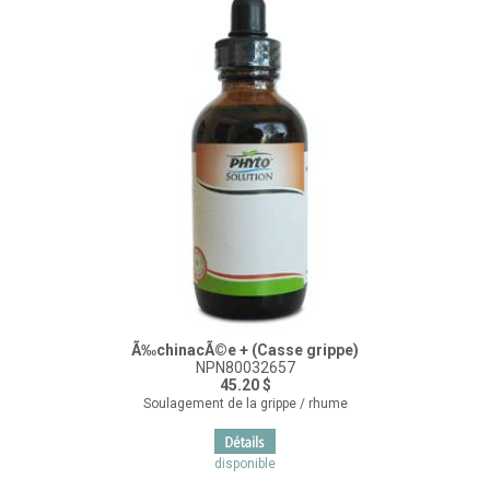
Ã‰chinacÃ©e + (Casse grippe)
NPN80032657
45.20 $
Soulagement de la grippe / rhume
disponible