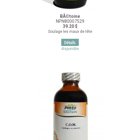
BÃ©toine
NPN80007529
39.20 $
Soulage les maux de tête
disponible