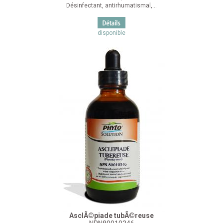
Désinfectant, antirhumatismal,...
disponible
AsclÃ©piade tubÃ©reuse