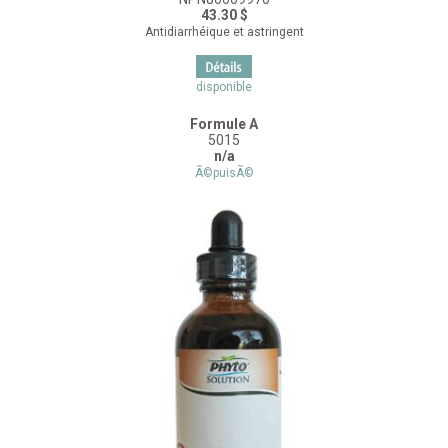
43.30 $
Antidiarrhéique et astringent
disponible
Formule A
5015
n/a
Ã©puisÃ©