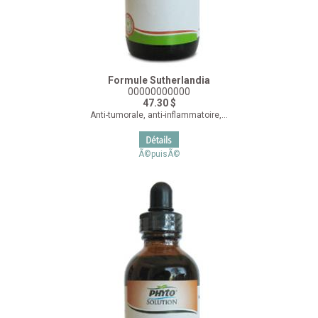
Formule Sutherlandia
00000000000
47.30 $
Anti-tumorale, anti-inflammatoire,...
Ã©puisÃ©