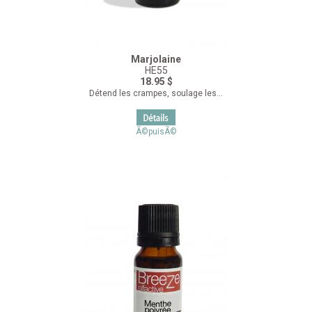
Marjolaine
HE55
18.95 $
Détend les crampes, soulage les...
Ã©puisÃ©