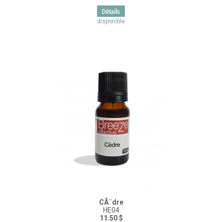
disponible
CÃ¨dre
HE04
11.50 $