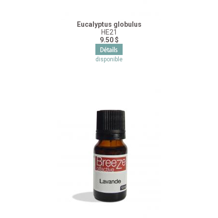
Eucalyptus globulus
HE21
9.50 $
disponible