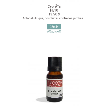
CyprÃ¨s
HE10
13.50 $
Anti-cellulitique, pour lutter contre les jambes...
Ã©puisÃ©