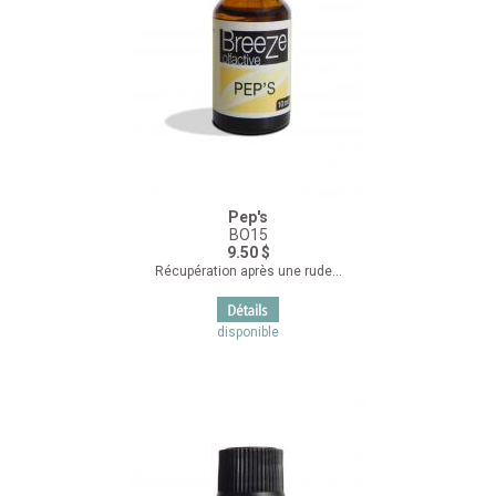
Pep's
BO15
9.50 $
Récupération après une rude...
disponible