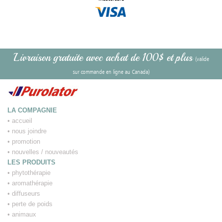
Livraison gratuite avec achat de 100$ et plus
(valide
sur commande en ligne au Canada)
LA COMPAGNIE
•
accueil
•
nous joindre
•
promotion
•
nouvelles / nouveautés
LES PRODUITS
•
phytothérapie
•
aromathérapie
•
diffuseurs
•
perte de poids
•
animaux