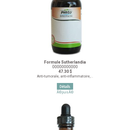
Formule Sutherlandia
00000000000
47.30 $
Anti-tumorale, anti-inflammatoire,...
Ã©puisÃ©