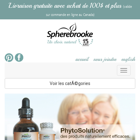
Livraison gratuite avec achat de 100$ et plus
(valide
sur commande en ligne au Canada)
accueil
nous joindre
english
Toggl
naviga
Voir les catÃ©gories