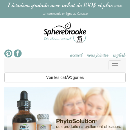
Livraison gratuite avec achat de 100$ et plus
(valide
sur commande en ligne au Canada)
accueil
nous joindre
english
Toggl
naviga
Voir les catÃ©gories