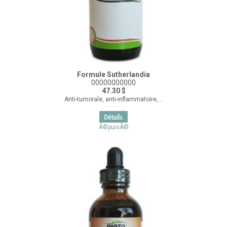
Formule Sutherlandia
00000000000
47.30 $
Anti-tumorale, anti-inflammatoire,...
Ã©puisÃ©