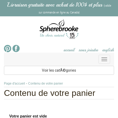
Livraison gratuite avec achat de 100$ et plus
(valide
sur commande en ligne au Canada)
accueil
nous joindre
english
Toggl
naviga
Voir les catÃ©gories
Page d'accueil
-
Contenu de votre panier
Contenu de votre panier
Votre panier est vide