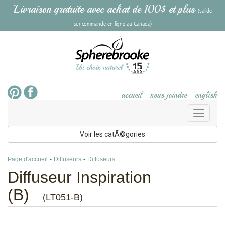
Livraison gratuite avec achat de 100$ et plus
(valide
sur commande en ligne au Canada)
accueil
nous joindre
english
Toggl
naviga
Voir les catÃ©gories
Page d'accueil
-
Diffuseurs
-
Diffuseurs
Diffuseur Inspiration
(B)
(LT051-B)