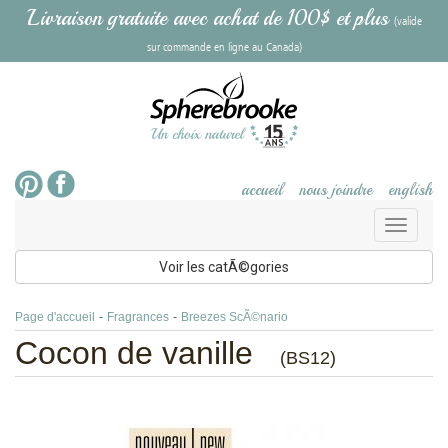
Livraison gratuite avec achat de 100$ et plus
(valide
sur commande en ligne au Canada)
accueil
nous joindre
english
Toggl
naviga
Voir les catÃ©gories
Page d'accueil
-
Fragrances
-
Breezes ScÃ©nario
Cocon de vanille
(BS12)