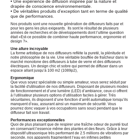
• Une expérience de diffusion inspirée par la nature et
drapée de conscience environnementale.
• De véritables produits d’exception tant en terme de qualité
que de performances.
Nos produits sont une nouvelle génération de diffuseurs faits par et
pour les gens les plus exigeants. Ils sont le résultat de plusieurs
années de recherches et de développements dont l’ultime question
était «Est-ce possible de combiner haute performance, ergonomie et
design ?».
Une allure incroyable
La forme artistique de nos diffuseurs reflète la pureté, la plénitude et
notre philosophie de la vie. Une véritable bouffée de fraîcheur dans le
marché monotone des diffuseurs à tube de verre et des diffuseurs
électriques. Un design chic et sobre qui permet de diffuser dans un
espace allant jusqu’à 100 m2 (1089p2),
Ergonomique
Que vous soyez spécialiste ou simple amateur, vous serez séduit par
la facilité d'utilisation de nos diffuseurs. Disposant de plusieurs modes
de fonctionnement et d’une lumière (LED) d’ambiance, ceux-ci offrent
à l’utilisateur plusieurs options d’utilisation faciles à gérer. Très
sécuritaires, ils disposent d’une fonction d’arrêt automatique lorsqu’ils
manquent d’eau, assurant ainsi un maximum de sécurité. Vous
pourrez donc vaquer à vos occupations sans souci pendant que le
diffuseur fait son travail.
Performances exceptionnelles
Quoi de plus plaisant que de respirer une fraîche odeur de pureté tout
en conservant l’essence même des plantes et des fleurs. Grâce à leur
dispositif ultrasonique très performant de 2.5 millions de vibrations par
seconde, nos appareils fragmentent l’eau en infimes petites