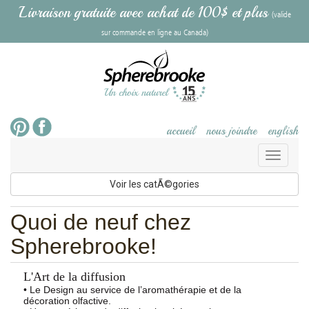
Livraison gratuite avec achat de 100$ et plus
(valide
sur commande en ligne au Canada)
accueil
nous joindre
english
Toggl
naviga
Voir les catÃ©gories
Quoi de neuf chez
Spherebrooke!
L'Art de la diffusion
• Le Design au service de l’aromathérapie et de la
décoration olfactive.