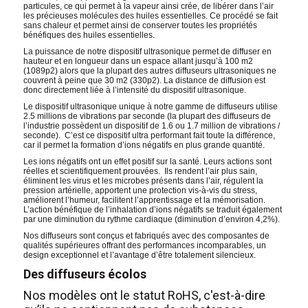
particules, ce qui permet à la vapeur ainsi crée, de libérer dans l’air
les précieuses molécules des huiles essentielles. Ce procédé se fait
sans chaleur et permet ainsi de conserver toutes les propriétés
bénéfiques des huiles essentielles.
La puissance de notre dispositif ultrasonique permet de diffuser en
hauteur et en longueur dans un espace allant jusqu’à 100 m2
(1089p2) alors que la plupart des autres diffuseurs ultrasoniques ne
couvrent à peine que 30 m2 (330p2). La distance de diffusion est
donc directement liée à l’intensité du dispositif ultrasonique.
Le dispositif ultrasonique unique à notre gamme de diffuseurs utilise
2.5 millions de vibrations par seconde (la plupart des diffuseurs de
l’industrie possèdent un dispositif de 1.6 ou 1.7 million de vibrations /
seconde). C’est ce dispositif ultra performant fait toute la différence,
car il permet la formation d’ions négatifs en plus grande quantité.
Les ions négatifs ont un effet positif sur la santé. Leurs actions sont
réelles et scientifiquement prouvées. Ils rendent l’air plus sain,
éliminent les virus et les microbes présents dans l’air, régulent la
pression artérielle, apportent une protection vis-à-vis du stress,
améliorent l’humeur, facilitent l’apprentissage et la mémorisation.
L’action bénéfique de l’inhalation d’ions négatifs se traduit également
par une diminution du rythme cardiaque (diminution d’environ 4,2%).
Nos diffuseurs sont conçus et fabriqués avec des composantes de
qualités supérieures offrant des performances incomparables, un
design exceptionnel et l’avantage d’être totalement silencieux.
Des diffuseurs écolos
Nos modèles ont le statut RoHS, c'est-à-dire